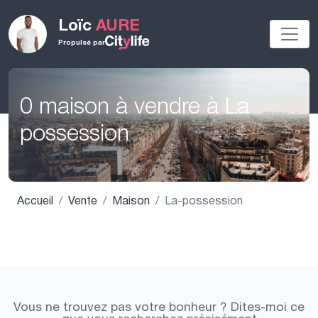
Loïc
AURE
Propulsé par
0 maison à vendre à La
possession
Accueil
Vente
Maison
La-possession
Vous ne trouvez pas votre bonheur ? Dites-moi ce