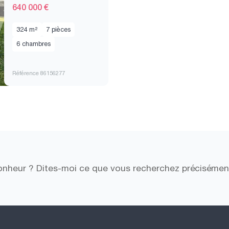
640 000 €
324 m²
7 pièces
6 chambres
Référence 86156277
onheur ? Dites-moi ce que vous recherchez précisémen