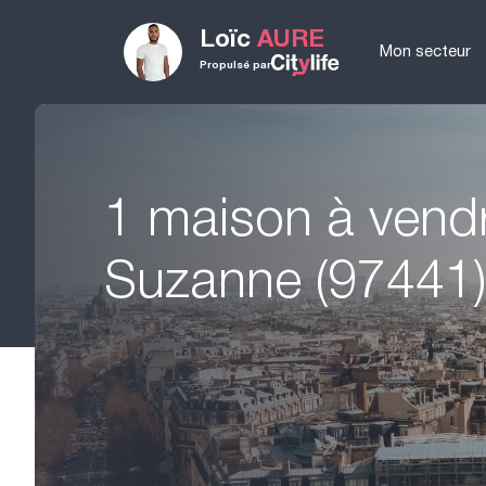
Loïc
AURE
Mon secteur
Propulsé par
1 maison à vendr
Suzanne (97441)