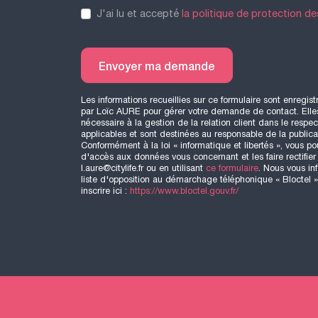
J'ai lu et accepté
la politique de protection d
Envoyer ma demande
Les informations recueillies sur ce formulaire sont enregist
par Loïc
AURE
pour gérer votre demande de contact. Elle
nécessaire à la gestion de la relation client dans le respec
applicables et sont destinées au responsable de la publica
Conformément à la loi « informatique et libertés », vous po
d'accès aux données vous concernant et les faire rectifie
l.aure@citylife.fr ou en utilisant
ce formulaire
. Nous vous in
liste d'opposition au démarchage téléphonique « Bloctel »
inscrire ici :
https://www.bloctel.gouv.fr/