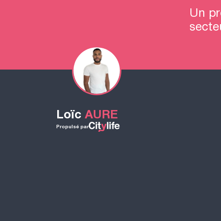
Un pr
secte
Loïc
AURE
Propulsé par