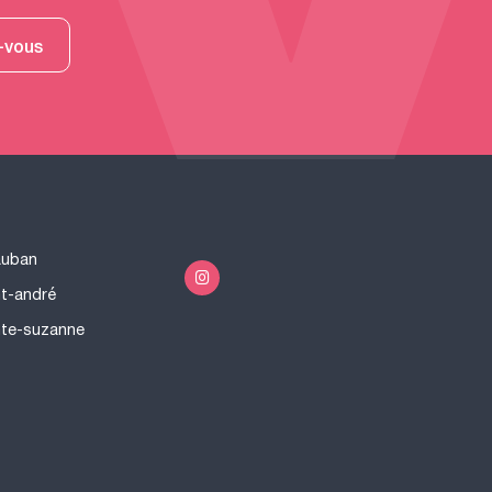
-vous
auban
nt-andré
nte-suzanne